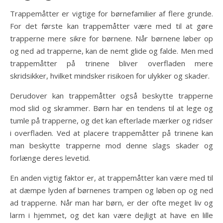
Trappemåtter er vigtige for børnefamilier af flere grunde.
For det første kan trappemåtter være med til at gøre
trapperne mere sikre for børnene. Når børnene løber op
og ned ad trapperne, kan de nemt glide og falde. Men med
trappemåtter på trinene bliver overfladen mere
skridsikker, hvilket mindsker risikoen for ulykker og skader.
Derudover kan trappemåtter også beskytte trapperne
mod slid og skrammer. Børn har en tendens til at lege og
tumle på trapperne, og det kan efterlade mærker og ridser
i overfladen. Ved at placere trappemåtter på trinene kan
man beskytte trapperne mod denne slags skader og
forlænge deres levetid.
En anden vigtig faktor er, at trappemåtter kan være med til
at dæmpe lyden af børnenes trampen og løben op og ned
ad trapperne. Når man har børn, er der ofte meget liv og
larm i hjemmet, og det kan være dejligt at have en lille