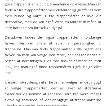
gøre trappen til en sjov og spændende oplevelse. Man kan
finde alt fra trappemåtter med elefanter og giraffer til dem
med hunde og katte. Disse trappemåtter er ikke kun
dekorative, men de kan også være en fantastisk måde at
lære børnene om forskellige dyr på.
Derudover findes der også trappemåtter i forskellige
farver, der kan tilføje et strejf af personlighed til
trapperne. Man kan finde trappemåtter i alle regnbuens
farver, så man kan vælge den farve, der passer bedst til
resten af indretningen. Hvis man ønsker et mere neutralt
look, kan man også finde trappemåtter i grå, beige eller
sort.
Uanset hvilket design eller farve man vælger, er det vigtigt
at vælge trappemåtter, der er lavet af slidstærke
materialer og nemme at rengøre. Børn kan være meget
aktive og snavsede, så det er vigtigt, at trappemåtterne
kan tåle at blive brugt og rengjort ofte.