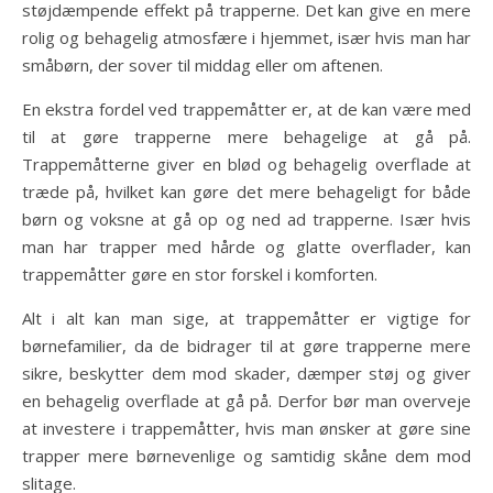
støjdæmpende effekt på trapperne. Det kan give en mere
rolig og behagelig atmosfære i hjemmet, især hvis man har
småbørn, der sover til middag eller om aftenen.
En ekstra fordel ved trappemåtter er, at de kan være med
til at gøre trapperne mere behagelige at gå på.
Trappemåtterne giver en blød og behagelig overflade at
træde på, hvilket kan gøre det mere behageligt for både
børn og voksne at gå op og ned ad trapperne. Især hvis
man har trapper med hårde og glatte overflader, kan
trappemåtter gøre en stor forskel i komforten.
Alt i alt kan man sige, at trappemåtter er vigtige for
børnefamilier, da de bidrager til at gøre trapperne mere
sikre, beskytter dem mod skader, dæmper støj og giver
en behagelig overflade at gå på. Derfor bør man overveje
at investere i trappemåtter, hvis man ønsker at gøre sine
trapper mere børnevenlige og samtidig skåne dem mod
slitage.