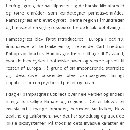
flerårigt græs, der har tilpasset sig de barske klimaforhold
og tørre områder, som kendetegner pampas-området.
Pampasgræs er blevet dyrket i denne region i århundreder
og har været en vigtig ressource for de lokale befolkninger.
Pampasgræs blev først introduceret i Europa i det 19.
århundrede af botanikeren og rejsende Carl Friedrich
Philipp von Martius. Han bragte frøene tilbage til Tyskland,
hvor de blev dyrket i botaniske haver og senere spredt til
resten af Europa. På grund af sin imponerende størrelse
og dekorative udseende blev pampasgræs hurtigt
populært som en prydbusk i parker og haver.
I dag er pampasgræs udbredt over hele verden og findes i
mange forskellige klimaer og regioner. Det er blevet en
invasiv art i mange områder, herunder Australien, New
Zealand og Californien, hvor det har spredt sig og truet de
lokale økosystemer. På trods af dets invasive karakter er