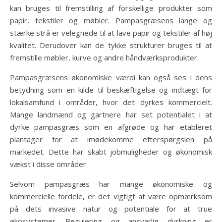
kan bruges til fremstilling af forskellige produkter som
papir, tekstiler og møbler. Pampasgræsens lange og
stærke strå er velegnede til at lave papir og tekstiler af høj
kvalitet. Derudover kan de tykke strukturer bruges til at
fremstille møbler, kurve og andre håndværksprodukter.
Pampasgræsens økonomiske værdi kan også ses i dens
betydning som en kilde til beskæftigelse og indtægt for
lokalsamfund i områder, hvor det dyrkes kommercielt.
Mange landmænd og gartnere har set potentialet i at
dyrke pampasgræs som en afgrøde og har etableret
plantager for at imødekomme efterspørgslen på
markedet. Dette har skabt jobmuligheder og økonomisk
vækst i disse områder.
Selvom pampasgræs har mange økonomiske og
kommercielle fordele, er det vigtigt at være opmærksom
på dets invasive natur og potentiale for at true
økosystemer. Regulering og ansvarlig dyrkning er