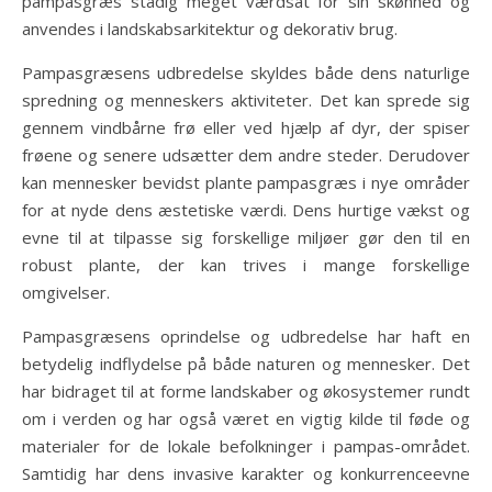
pampasgræs stadig meget værdsat for sin skønhed og
anvendes i landskabsarkitektur og dekorativ brug.
Pampasgræsens udbredelse skyldes både dens naturlige
spredning og menneskers aktiviteter. Det kan sprede sig
gennem vindbårne frø eller ved hjælp af dyr, der spiser
frøene og senere udsætter dem andre steder. Derudover
kan mennesker bevidst plante pampasgræs i nye områder
for at nyde dens æstetiske værdi. Dens hurtige vækst og
evne til at tilpasse sig forskellige miljøer gør den til en
robust plante, der kan trives i mange forskellige
omgivelser.
Pampasgræsens oprindelse og udbredelse har haft en
betydelig indflydelse på både naturen og mennesker. Det
har bidraget til at forme landskaber og økosystemer rundt
om i verden og har også været en vigtig kilde til føde og
materialer for de lokale befolkninger i pampas-området.
Samtidig har dens invasive karakter og konkurrenceevne