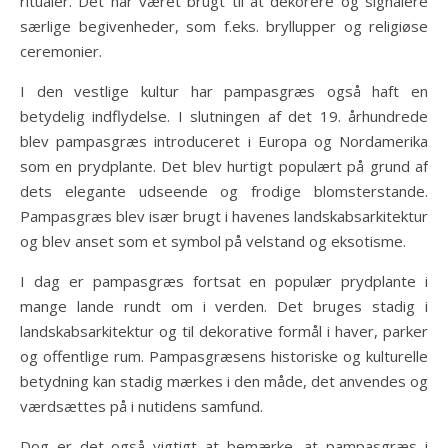
ritualer. Det har været brugt til at dekorere og signalere
særlige begivenheder, som f.eks. bryllupper og religiøse
ceremonier.
I den vestlige kultur har pampasgræs også haft en
betydelig indflydelse. I slutningen af det 19. århundrede
blev pampasgræs introduceret i Europa og Nordamerika
som en prydplante. Det blev hurtigt populært på grund af
dets elegante udseende og frodige blomsterstande.
Pampasgræs blev især brugt i havenes landskabsarkitektur
og blev anset som et symbol på velstand og eksotisme.
I dag er pampasgræs fortsat en populær prydplante i
mange lande rundt om i verden. Det bruges stadig i
landskabsarkitektur og til dekorative formål i haver, parker
og offentlige rum. Pampasgræsens historiske og kulturelle
betydning kan stadig mærkes i den måde, det anvendes og
værdsættes på i nutidens samfund.
Dog er det også vigtigt at bemærke, at pampasgræs i