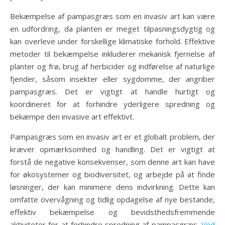
Bekæmpelse af pampasgræs som en invasiv art kan være
en udfordring, da planten er meget tilpasningsdygtig og
kan overleve under forskellige klimatiske forhold. Effektive
metoder til bekæmpelse inkluderer mekanisk fjernelse af
planter og frø, brug af herbicider og indførelse af naturlige
fjender, såsom insekter eller sygdomme, der angriber
pampasgræs. Det er vigtigt at handle hurtigt og
koordineret for at forhindre yderligere spredning og
bekæmpe den invasive art effektivt.
Pampasgræs som en invasiv art er et globalt problem, der
kræver opmærksomhed og handling. Det er vigtigt at
forstå de negative konsekvenser, som denne art kan have
for økosystemer og biodiversitet, og arbejde på at finde
løsninger, der kan minimere dens indvirkning. Dette kan
omfatte overvågning og tidlig opdagelse af nye bestande,
effektiv bekæmpelse og bevidsthedsfremmende
aktiviteter for at forhindre spredning af pampasgræs.
Ved