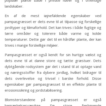
populær plante både i private haver og i offentlige
landskaber.
En af de mest iøjnefaldende egenskaber ved
pampasgræsset er dets evne til at tilpasse sig forskellige
jordtyper og klimaforhold. Det kan trives i både fugtige og
tørre områder og tolerere både varme og kolde
temperaturer. Dette gør det til en hårdfør plante, der kan
trives i mange forskellige miljøer.
Pampasgræsset er også kendt for sin hurtige vækst og
dets evne til at danne store og tætte græstuer. Dets
dybtgående rodsystem gør det i stand til at optage vand
og næringsstoffer fra dybere jordlag, hvilket bidrager til
dets overlevelse og trivsel i barske forhold. Disse
egenskaber gør pampasgræsset til en effektiv plante til
erosionssikring og jordstabilisering.
Blomsterstandene på pampasgræsset er også
bemærkelsesværdige. De store, fjerlignende