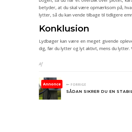
bogen, så du har et overblik over plotet, kara
betyder, at du skal være opmærksom på, hvad 
lytter, så du kan vende tilbage til tidligere em
Konklusion
Lydbøger kan være en meget givende oplevels
dig, før du lytter og lyt aktivt, mens du lytter
Af
Annonce
FORRIGE
SÅDAN SIKRER DU EN STAB