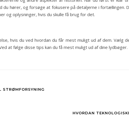
ktererne og andre aspekter af historien. Når du først er klar til a
du hører, og forsøge at fokusere på detaljerne i fortællingen. 
ner og oplysninger, hvis du skulle få brug for det.
e, hvis du ved hvordan du får mest muligt ud af dem. Vælg den 
. Ved at følge disse tips kan du få mest muligt ud af dine lydbøger.
IL STRØMFORSYNING
HVORDAN TEKNOLOGISKE