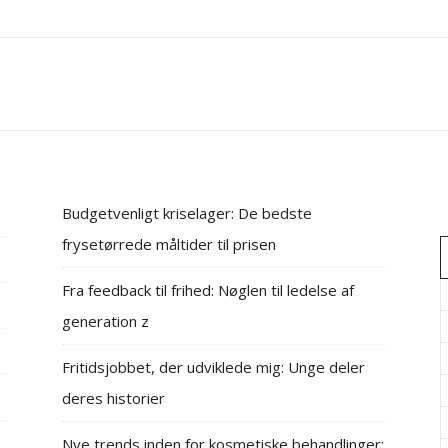
Budgetvenligt kriselager: De bedste
frysetørrede måltider til prisen
Fra feedback til frihed: Nøglen til ledelse af
generation z
Fritidsjobbet, der udviklede mig: Unge deler
deres historier
Nye trends inden for kosmetiske behandlinger: