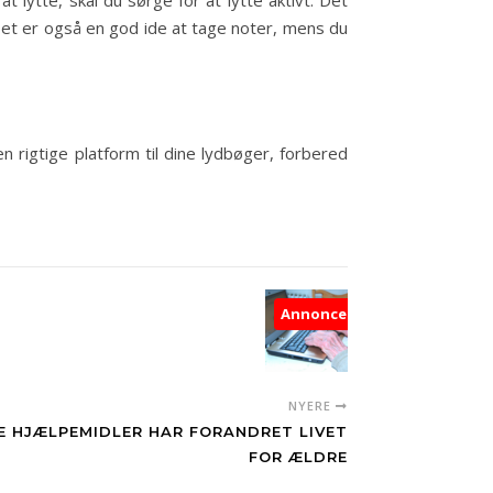
t lytte, skal du sørge for at lytte aktivt. Det
Det er også en god ide at tage noter, mens du
rigtige platform til dine lydbøger, forbered
Annonce
NYERE
 HJÆLPEMIDLER HAR FORANDRET LIVET
FOR ÆLDRE