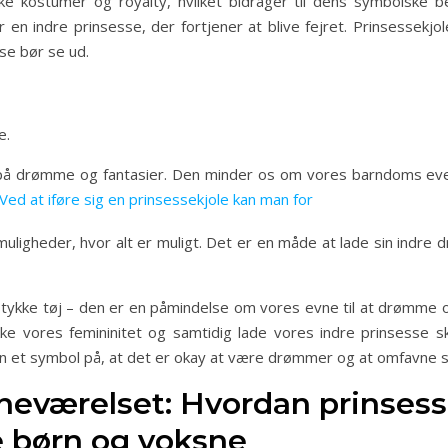
iske kostumer og royalty, hvilket bidrager til dens symbolske b
 en indre prinsesse, der fortjener at blive fejret. Prinsessekjo
sse bør se ud.
e.
 på drømme og fantasier. Den minder os om vores barndoms eve
Ved at iføre sig en prinsessekjole kan man for
uligheder, hvor alt er muligt. Det er en måde at lade sin indre dr
tykke tøj – den er en påmindelse om vores evne til at drømme o
e vores femininitet og samtidig lade vores indre prinsesse ski
en et symbol på, at det er okay at være drømmer og at omfavne si
ørneværelset: Hvordan prinsess
 børn og voksne