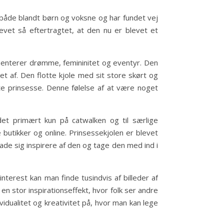
 både blandt børn og voksne og har fundet vej
vet så eftertragtet, at den nu er blevet et
æsenterer drømme, femininitet og eventyr. Den
t af. Den flotte kjole med sit store skørt og
gte prinsesse. Denne følelse af at være noget
 det primært kun på catwalken og til særlige
 butikker og online. Prinsessekjolen er blevet
ade sig inspirere af den og tage den med ind i
nterest kan man finde tusindvis af billeder af
en stor inspirationseffekt, hvor folk ser andre
vidualitet og kreativitet på, hvor man kan lege