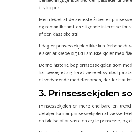
beklædningsgenstande, der passede til deres
bryllupper.
Men i løbet af de seneste årtier er prinsess
og romantik samt en stigende interesse for 
af den klassiske stil.
I dag er prinsessekjolen ikke kun forbehold
elsker at klæde sig ud i smukke kjoler med fl
Denne historie bag prinsessekjolen som mode
har bevæget sig fra at være et symbol på statu
et vedvarende modefænomen, der fortsat ins
3. Prinsessekjolen 
Prinsessekjolen er mere end bare en trend
detaljer formår prinsessekjolen at vække føl
en følelse af at være en ægte prinsesse, og d