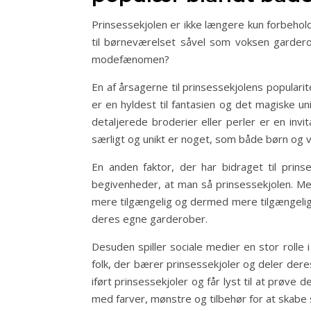
Prinsessekjolen er ikke længere kun forbehol
til børneværelset såvel som voksen gardero
modefænomen?
En af årsagerne til prinsessekjolens popular
er en hyldest til fantasien og det magiske u
detaljerede broderier eller perler er en inv
særligt og unikt er noget, som både børn og v
En anden faktor, der har bidraget til prins
begivenheder, at man så prinsessekjolen. Men 
mere tilgængelig og dermed mere tilgængelig f
deres egne garderober.
Desuden spiller sociale medier en stor rolle 
folk, der bærer prinsessekjoler og deler deres
iført prinsessekjoler og får lyst til at prøve
med farver, mønstre og tilbehør for at skabe s