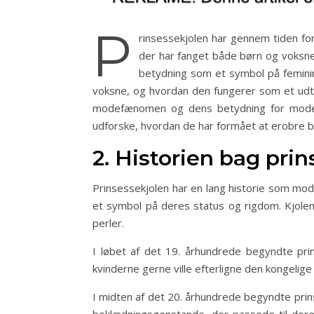
P
rinsessekjolen har gennem tiden fo
der har fanget både børn og voksne
betydning som et symbol på feminin
voksne, og hvordan den fungerer som et udtryk
modefænomen og dens betydning for modebr
udforske, hvordan de har formået at erobre 
2. Historien bag pr
Prinsessekjolen har en lang historie som mode
et symbol på deres status og rigdom. Kjolen
perler.
I løbet af det 19. århundrede begyndte pri
kvinderne gerne ville efterligne den kongelige 
I midten af det 20. århundrede begyndte prin