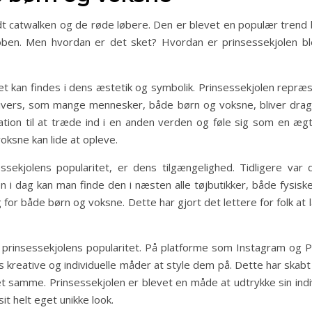
dt catwalken og de røde løbere. Den er blevet en populær trend
ben. Men hvordan er det sket? Hvordan er prinsessekjolen ble
itet kan findes i dens æstetik og symbolik. Prinsessekjolen repr
nivers, som mange mennesker, både børn og voksne, bliver drage
itation til at træde ind i en anden verden og føle sig som en æ
oksne kan lide at opleve.
essekjolens popularitet, er dens tilgængelighed. Tidligere var
i dag kan man finde den i næsten alle tøjbutikker, både fysiske
or både børn og voksne. Dette har gjort det lettere for folk at l
i prinsessekjolens popularitet. På platforme som Instagram og Pi
 kreative og individuelle måder at style dem på. Dette har skabt 
 det samme. Prinsessekjolen er blevet en måde at udtrykke sin indi
it helt eget unikke look.