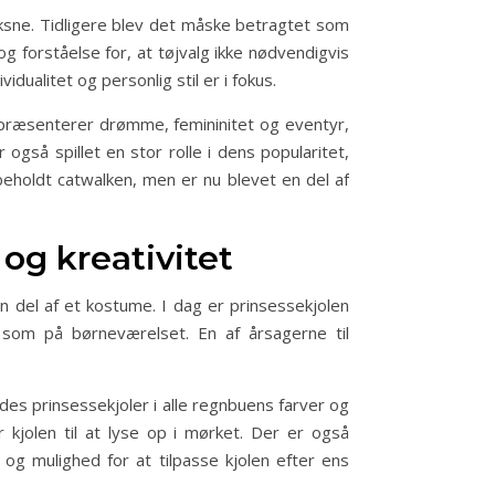
oksne. Tidligere blev det måske betragtet som
g forståelse for, at tøjvalg ikke nødvendigvis
ualitet og personlig stil er i fokus.
epræsenterer drømme, femininitet og eventyr,
også spillet en stor rolle i dens popularitet,
rbeholdt catwalken, men er nu blevet en del af
 og kreativitet
en del af et kostume. I dag er prinsessekjolen
som på børneværelset. En af årsagerne til
indes prinsessekjoler i alle regnbuens farver og
 kjolen til at lyse op i mørket. Der er også
 og mulighed for at tilpasse kjolen efter ens