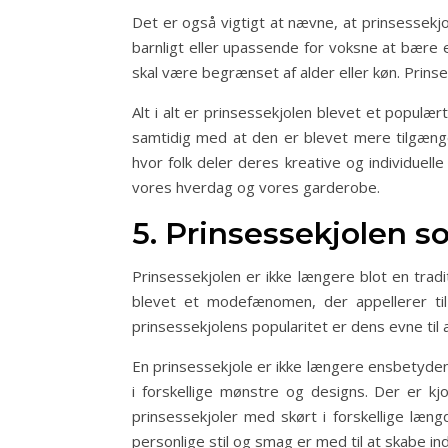
Det er også vigtigt at nævne, at prinsessekj
barnligt eller upassende for voksne at bære e
skal være begrænset af alder eller køn. Prinse
Alt i alt er prinsessekjolen blevet et popu
samtidig med at den er blevet mere tilgængeli
hvor folk deler deres kreative og individuell
vores hverdag og vores garderobe.
5. Prinsessekjolen so
Prinsessekjolen er ikke længere blot en tradi
blevet et modefænomen, der appellerer ti
prinsessekjolens popularitet er dens evne til at
En prinsessekjole er ikke længere ensbetydende 
i forskellige mønstre og designs. Der er kj
prinsessekjoler med skørt i forskellige læng
personlige stil og smag er med til at skabe indi