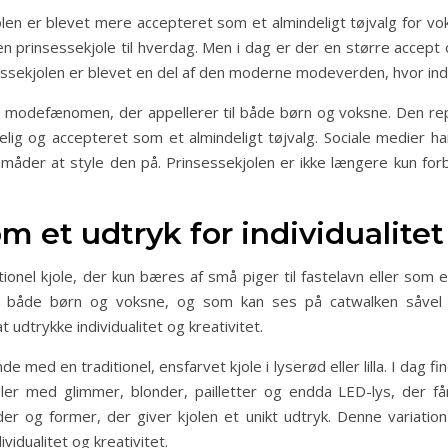
olen er blevet mere accepteret som et almindeligt tøjvalg for v
n prinsessekjole til hverdag. Men i dag er der en større accept o
ssekjolen er blevet en del af den moderne modeverden, hvor individ
lært modefænomen, der appellerer til både børn og voksne. Den r
g og accepteret som et almindeligt tøjvalg. Sociale medier har 
e måder at style den på. Prinsessekjolen er ikke længere kun fo
m et udtryk for individualitet
tionel kjole, der kun bæres af små piger til fastelavn eller som 
l både børn og voksne, og som kan ses på catwalken såvel 
 udtrykke individualitet og kreativitet.
med en traditionel, ensfarvet kjole i lyserød eller lilla. I dag f
oler med glimmer, blonder, pailletter og endda LED-lys, der får
der og former, der giver kjolen et unikt udtryk. Denne variation
vidualitet og kreativitet.