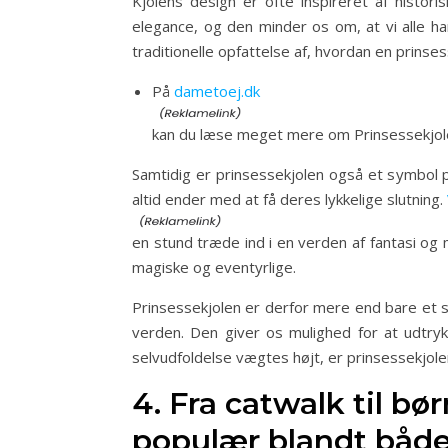
Kjolens design er ofte inspireret af histor
elegance, og den minder os om, at vi alle har
traditionelle opfattelse af, hvordan en prinse
På
dametoej.dk
kan du læse meget mere om Prinsessekjol
Samtidig er prinsessekjolen også et symbol
altid ender med at få deres lykkelige slutning.
en stund træde ind i en verden af fantasi og m
magiske og eventyrlige.
Prinsessekjolen er derfor mere end bare et s
verden. Den giver os mulighed for at udtrykk
selvudfoldelse vægtes højt, er prinsessekjol
4. Fra catwalk til b
populær blandt både