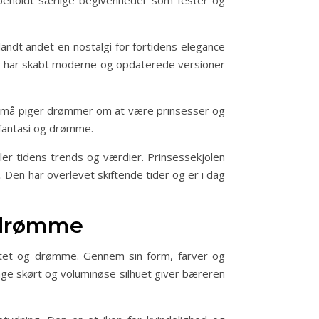
orbeholdt særlige begivenheder som fester og
andt andet en nostalgi for fortidens elegance
og har skabt moderne og opdaterede versioner
e små piger drømmer om at være prinsesser og
 fantasi og drømme.
er tidens trends og værdier. Prinsessekjolen
. Den har overlevet skiftende tider og er i dag
g drømme
itet og drømme. Gennem sin form, farver og
nge skørt og voluminøse silhuet giver bæreren