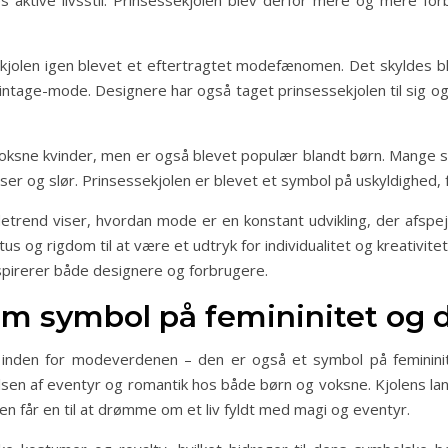
 aktive livsstil. Prinsessekjolen blev derfor mere og mere f
ekjolen igen blevet et eftertragtet modefænomen. Det skyldes bl
vintage-mode. Designere har også taget prinsessekjolen til sig 
t voksne kvinder, men er også blevet populær blandt børn. Mang
æser og slør. Prinsessekjolen er blevet et symbol på uskyldighed,
trend viser, hvordan mode er en konstant udvikling, der afspejl
s og rigdom til at være et udtryk for individualitet og kreativitet
pirerer både designere og forbrugere.
som symbol på femininitet o
 inden for modeverdenen – den er også et symbol på feminin
elsen af eventyr og romantik hos både børn og voksne. Kjolens la
en får en til at drømme om et liv fyldt med magi og eventyr.