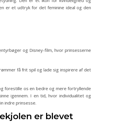
etydning. Den er et ikon for kvindelighed og
len er et udtryk for det feminine ideal og den
ntyrbøger og Disney-film, hvor prinsesserne
ømmer få frit spil og lade sig inspirere af det
g forestille os en bedre og mere fortryllende
nne igennem. I en tid, hvor individualitet og
n indre prinsesse.
ekjolen er blevet