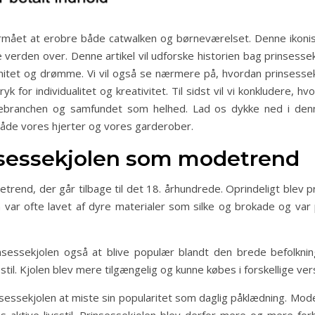
rmået at erobre både catwalken og børneværelset. Denne ikonisk
 verden over. Denne artikel vil udforske historien bag prinse
itet og drømme. Vi vil også se nærmere på, hvordan prinsesse
 for individualitet og kreativitet. Til sidst vil vi konkludere, h
anchen og samfundet som helhed. Lad os dykke ned i denne 
både vores hjerter og vores garderober.
insessekjolen som modetrend
trend, der går tilbage til det 18. århundrede. Oprindeligt blev 
 var ofte lavet af dyre materialer som silke og brokade og v
nsessekjolen også at blive populær blandt den brede befolknin
stil. Kjolen blev mere tilgængelig og kunne købes i forskellige ver
sessekjolen at miste sin popularitet som daglig påklædning. Mo