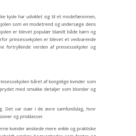
e kjole har udviklet sig til et modefænomen,
ssekjolen som en modetrend og undersøge dens
kjolen er blevet populær blandt både børn og
vorfor prinsessekjolen er blevet et vedvarende
fortryllende verden af prinsessekjoler og
prinsessekjolen båret af kongelige kvinder som
ar prydet med smukke detaljer som blonder og
g. Det var især i de øvre samfundslag, hvor
sioner og prisklasser.
derne kvinder ønskede mere enkle og praktiske