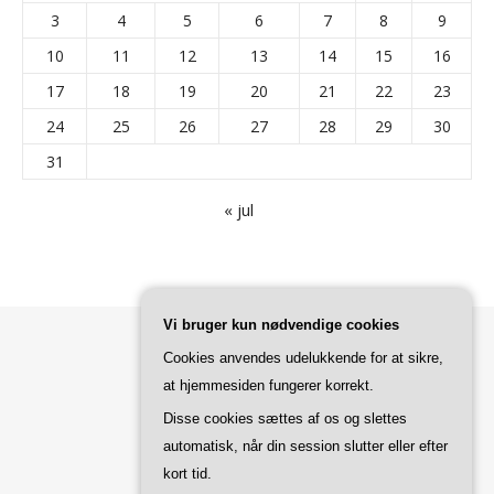
3
4
5
6
7
8
9
10
11
12
13
14
15
16
17
18
19
20
21
22
23
24
25
26
27
28
29
30
31
« jul
Vi bruger kun nødvendige cookies
Cookies anvendes udelukkende for at sikre,
at hjemmesiden fungerer korrekt.
Bard Tema af
WP Royal
.
Disse cookies sættes af os og slettes
automatisk, når din session slutter eller efter
TILBAGE TIL TOPPEN
kort tid.